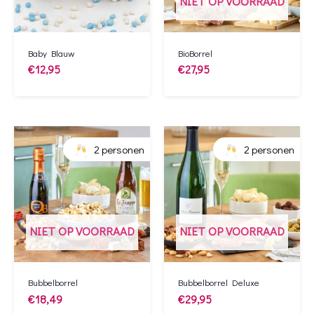
NIET OP VOORRAAD
Baby Blauw
BioBorrel
€
12,95
€
27,95
2 personen
2 personen
NIET OP VOORRAAD
NIET OP VOORRAAD
Bubbelborrel
Bubbelborrel Deluxe
€
18,49
€
29,95