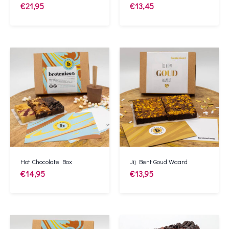
€
21,95
€
13,45
Hot Chocolate Box
Jij Bent Goud Waard
€
14,95
€
13,95