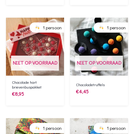
1 persoon
1 persoon
NIET OP VOORRAAD
NIET OP VOORRAAD
Chocolade hart
Chocoladetruffels
brievenbuspakket
€
4,45
€
8,95
1 persoon
1 persoon