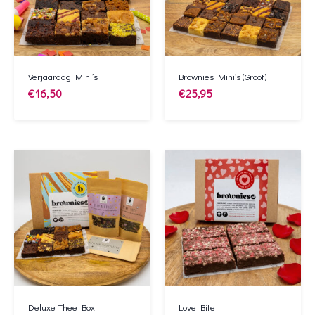
Verjaardag Mini’s
Brownies Mini’s (Groot)
€
16,50
€
25,95
Deluxe Thee Box
Love Bite