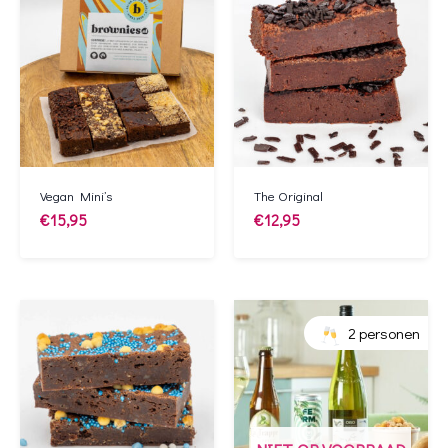
Vegan Mini’s
The Original
€
15,95
€
12,95
2 personen