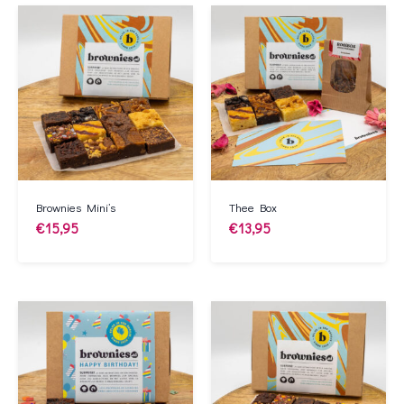
Brownies Mini’s
Thee Box
€
15,95
€
13,95