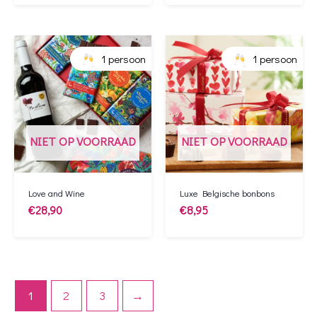
1 persoon
1 persoon
NIET OP VOORRAAD
NIET OP VOORRAAD
Love and Wine
Luxe Belgische bonbons
€
28,90
€
8,95
1
2
3
→