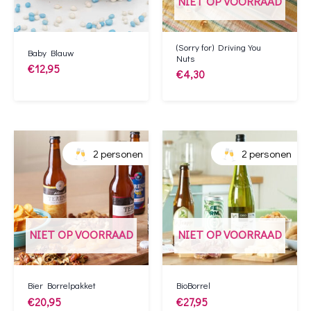
NIET OP VOORRAAD
(Sorry for) Driving You
Baby Blauw
Nuts
€
12,95
€
4,30
2 personen
2 personen
NIET OP VOORRAAD
NIET OP VOORRAAD
Bier Borrelpakket
BioBorrel
€
20,95
€
27,95