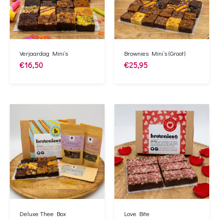
Verjaardag Mini’s
Brownies Mini’s (Groot)
€
16,50
€
25,95
Deluxe Thee Box
Love Bite