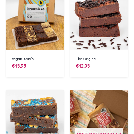
Vegan Mini’s
The Original
€
15,95
€
12,95