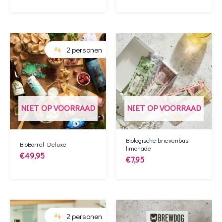
2 personen
NIET OP VOORRAAD
NIET OP VOORRAAD
Biologische brievenbus
BioBorrel Deluxe
limonade
€
49,95
€
7,95
2 personen