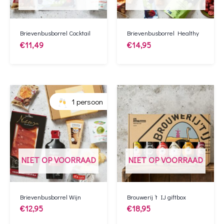
Brievenbusborrel Cocktail
Brievenbusborrel Healthy
€
11,49
€
14,95
1 persoon
NIET OP VOORRAAD
NIET OP VOORRAAD
Brievenbusborrel Wijn
Brouwerij ‘t IJ giftbox
€
12,95
€
18,95