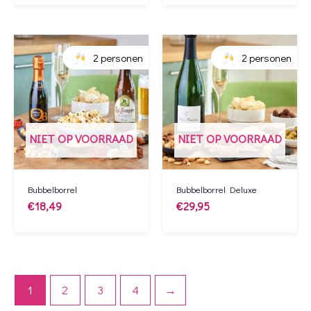
2 personen
2 personen
NIET OP VOORRAAD
NIET OP VOORRAAD
Bubbelborrel
Bubbelborrel Deluxe
€
18,49
€
29,95
1
2
3
4
→