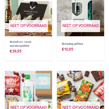
NIET OP VOORRAAD
NIET OP VOORRAAD
Brandt en Levie
Brewdog giftbox
worstenpakket
€
10,95
€
39,95
NIET OP VOORRAAD
NIET OP VOORRAAD