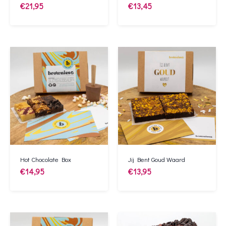
€
21,95
€
13,45
Hot Chocolate Box
Jij Bent Goud Waard
€
14,95
€
13,95