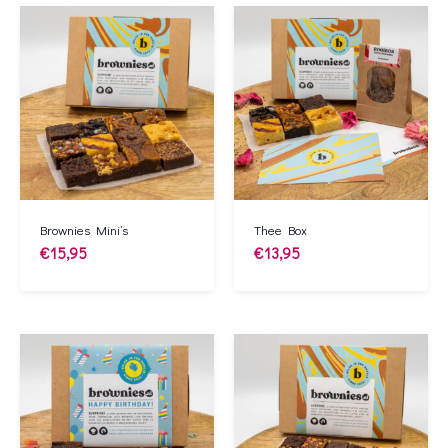
Brownies Mini’s
Thee Box
€
15,95
€
13,95