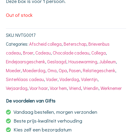
Deze box is voor 1 persoon.
Out of stock
SKU:
NVTG0017
Categories:
Afscheid collega
,
Beterschap
,
Brievenbus
cadeau
,
Broer
,
Cadeau
,
Chocolade cadeau
,
Collega
,
Eindejaarsgeschenk
,
Geslaagd
,
Housewarming
,
Jubileum
,
Moeder
,
Moederdag
,
Oma
,
Opa
,
Pasen
,
Relatiegeschenk
,
Sinterklaas cadeau
,
Vader
,
Vaderdag
,
Valentijn
,
Verjaardag
,
Voor haar
,
Voor hem
,
Vriend
,
Vriendin
,
Werknemer
De voordelen van Gifts
Vandaag bestellen, morgen verzonden
Beste prijs-kwaliteit verhouding
Kies zelf een bezorgdatum