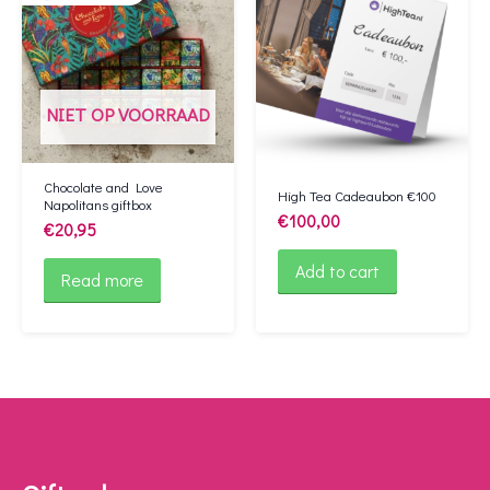
NIET OP VOORRAAD
Chocolate and Love
High Tea Cadeaubon €100
Napolitans giftbox
€
100,00
€
20,95
Add to cart
Read more