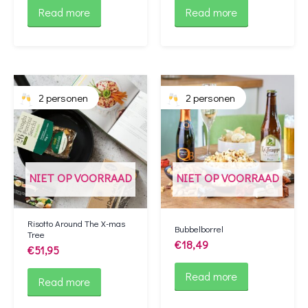
Read more
Read more
2 personen
2 personen
NIET OP VOORRAAD
NIET OP VOORRAAD
Risotto Around The X-mas
Bubbelborrel
Tree
€
18,49
€
51,95
Read more
Read more