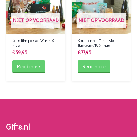
NIET OP VOORRAAD
NIET OP VOORRAAD
Kerstfilm pakket Warm X-
Kerstpakket Take Me
mas
Backpack To X-mas
€
59,95
€
77,95
Read more
Read more
Gifts.nl