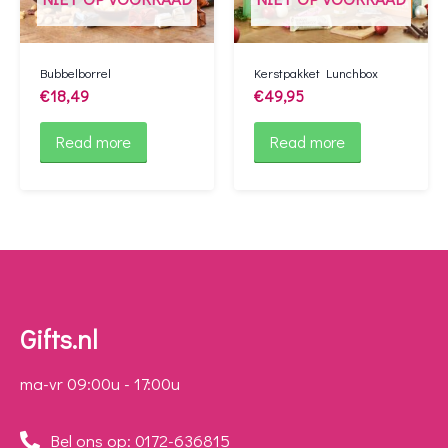
Bubbelborrel
Kerstpakket Lunchbox
€
18,49
€
49,95
Read more
Read more
Gifts.nl
ma-vr 09:00u - 17:00u
Bel ons op: 0172-636815