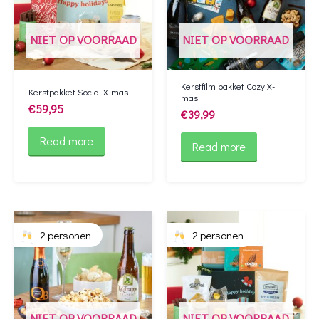
NIET OP VOORRAAD
NIET OP VOORRAAD
Kerstfilm pakket Cozy X-
Kerstpakket Social X-mas
mas
€
59,95
€
39,99
Read more
Read more
2 personen
2 personen
NIET OP VOORRAAD
NIET OP VOORRAAD