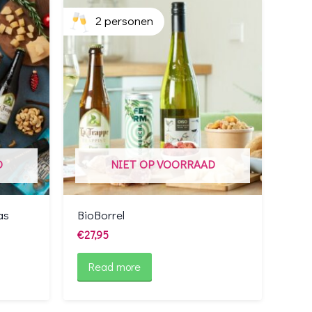
2 personen
D
NIET OP VOORRAAD
as
BioBorrel
€
27,95
Read more