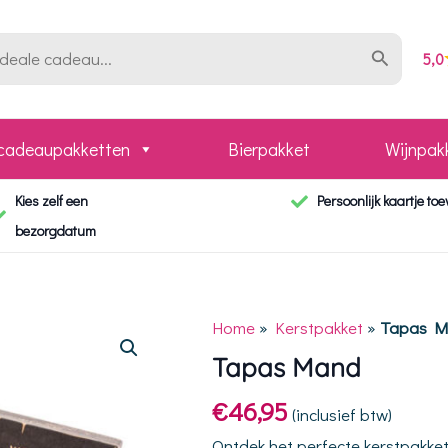
5,0
 cadeaupakketten
Bierpakket
Wijnpak
Kies zelf een
Persoonlijk kaartje to
bezorgdatum
Home
»
Kerstpakket
»
Tapas M
Tapas Mand
€
46,95
(inclusief btw)
Ontdek het perfecte kerstpakket