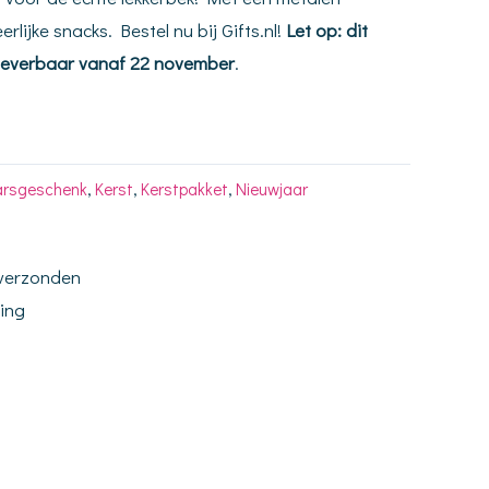
lijke snacks. Bestel nu bij Gifts.nl!
Let op: dit
en leverbaar vanaf 22 november
.
arsgeschenk
,
Kerst
,
Kerstpakket
,
Nieuwjaar
 verzonden
ding