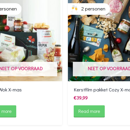
ersonen
2 personen
NIET OP VOORRAAD
NIET OP VOORRAA
Wok X-mas
Kerstfilm pakket Cozy X-m
€
39,99
 more
Read more