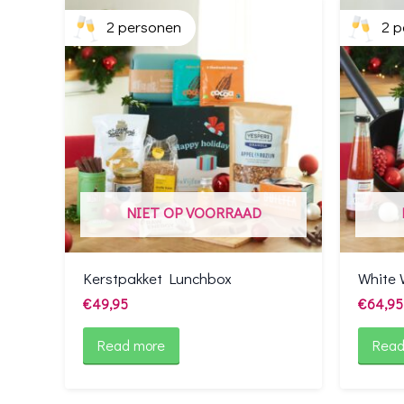
2 personen
2 p
NIET OP VOORRAAD
Kerstpakket Lunchbox
White 
€
49,95
€
64,95
Read more
Read