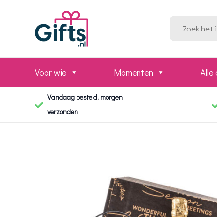
Ga
naar
Zoeken
naar:
de
inhoud
Voor wie
Momenten
Alle
Vandaag besteld, morgen
verzonden