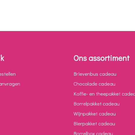
jk
Ons assortiment
estellen
Brievenbus cadeau
aanvragen
Chocolade cadeau
Koffie- en theepakket cade
Borrelpakket cadeau
Wijnpakket cadeau
Bierpakket cadeau
Borrelbox cadeau