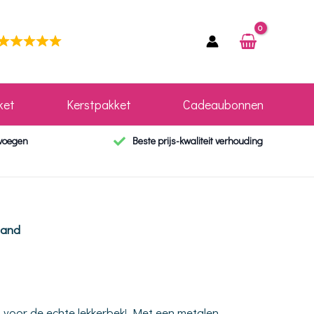
ket
Kerstpakket
Cadeaubonnen
evoegen
Beste prijs-kwaliteit verhouding
and
 voor de echte lekkerbek! Met een metalen