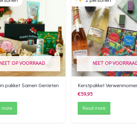
NIET OP VOORRAAD
NIET OP VOORRAA
ilm pakket Samen Genieten
Kerstpakket Verwenmomen
€
59,95
 more
Read more