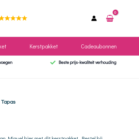
ket
Kerstpakket
Cadeaubonnen
evoegen
Beste prijs-kwaliteit verhouding
 Tapas
 Miguel bier met dit kerstpakket. Bestel bij