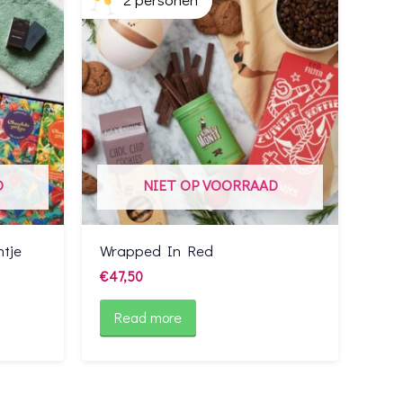
D
NIET OP VOORRAAD
tje
Wrapped In Red
€
47,50
Read more