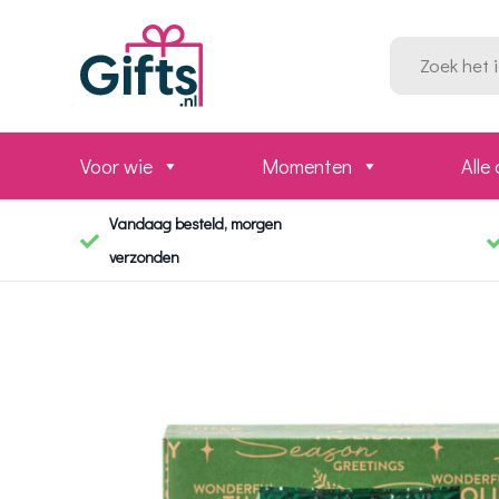
Ga
naar
Zoeken
naar:
de
inhoud
Voor wie
Momenten
Alle
Vandaag besteld, morgen
verzonden