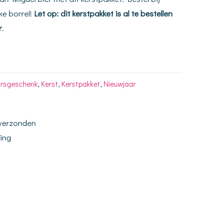
jke borrel!
Let op: dit kerstpakket is al te bestellen
r
.
arsgeschenk
,
Kerst
,
Kerstpakket
,
Nieuwjaar
 verzonden
ding