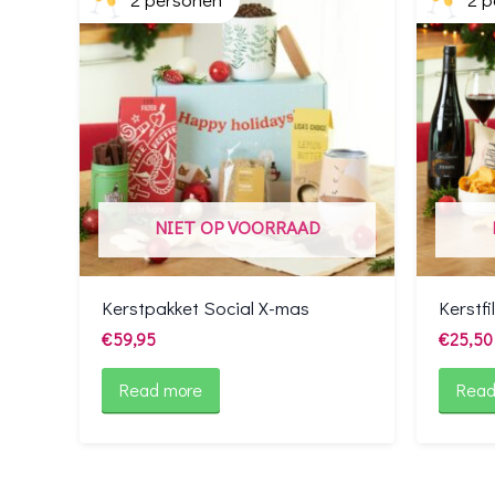
NIET OP VOORRAAD
Kerstpakket Social X-mas
Kerstf
€
59,95
€
25,50
Read more
Read