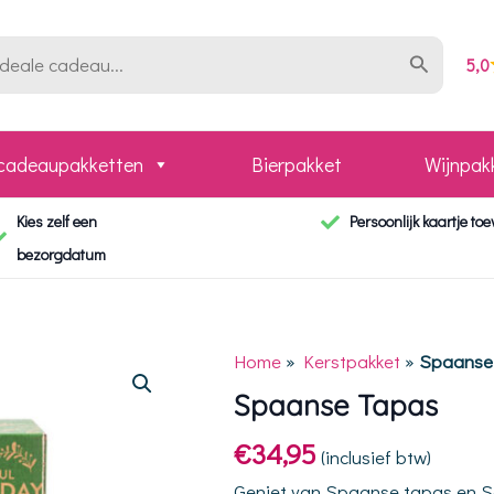
5,0
 cadeaupakketten
Bierpakket
Wijnpak
Kies zelf een
Persoonlijk kaartje to
bezorgdatum
Home
»
Kerstpakket
»
Spaanse
Spaanse Tapas
€
34,95
(inclusief btw)
Geniet van Spaanse tapas en San