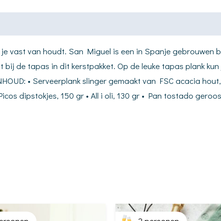
 vast van houdt. San Miguel is een in Spanje gebrouwen bier.
 bij de tapas in dit kerstpakket. Op de leuke tapas plank kun
NHOUD: • Serveerplank slinger gemaakt van FSC acacia hout, 37
 Picos dipstokjes, 150 gr • All i oli, 130 gr • Pan tostado ger
ersonen
2 personen