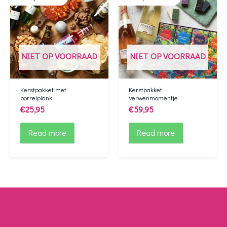
NIET OP VOORRAAD
NIET OP VOORRAAD
Kerstpakket met
Kerstpakket
borrelplank
Verwenmomentje
€
25,95
€
59,95
Read more
Read more