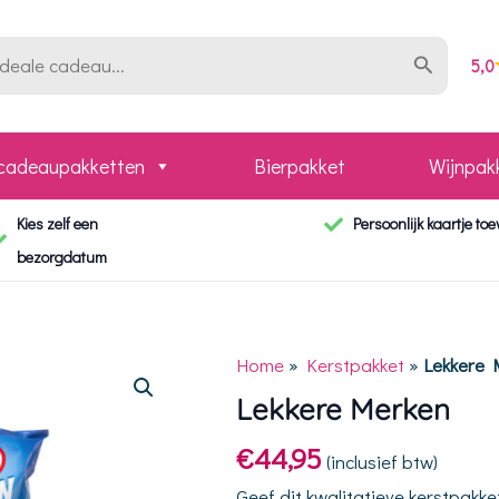
5,0
 cadeaupakketten
Bierpakket
Wijnpak
Kies zelf een
Persoonlijk kaartje to
bezorgdatum
Home
»
Kerstpakket
»
Lekkere 
Lekkere Merken
€
44,95
(inclusief btw)
Geef dit kwalitatieve kerstpakke