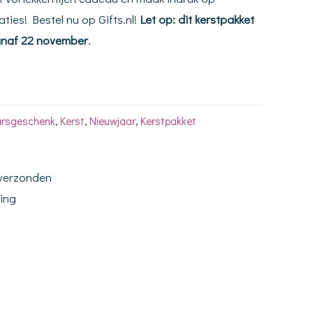
ties! Bestel nu op Gifts.nl!
Let op: dit kerstpakket
 vanaf 22 november
.
arsgeschenk
,
Kerst
,
Nieuwjaar
,
Kerstpakket
 verzonden
ding