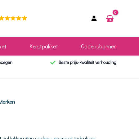
ket
Kerstpakket
Cadeaubonnen
evoegen
Beste prijs-kwaliteit verhouding
Merken
t vol lekkernijen cadeau en maak indruk op