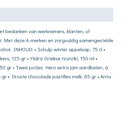
het bedanken van werknemers, klanten, of
omen! Met deze A-merken en zorgvuldig samengestelde
cohol. INHOUD: • Schulp winter appelsap, 75 cl •
rs, 125 gr • Yildriz Griekse tzatziki, 150 ml •
 250 gr • Twee potjes Hero extra jam aardbeien, à
 gr • Droste chocolade pastilles melk, 85 gr • Anta