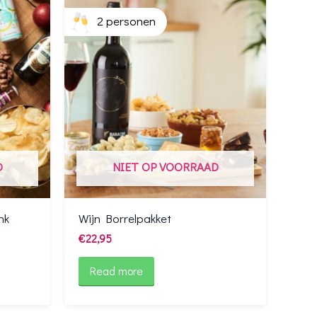
2 personen
D
NIET OP VOORRAAD
nk
Wijn Borrelpakket
€
22,95
Read more