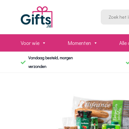
Ga
naar
Zoeken
naar:
de
inhoud
Voor wie
Momenten
Alle
Vandaag besteld, morgen
verzonden