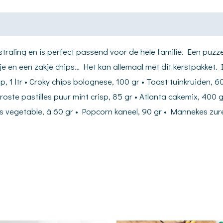
itstraling en is perfect passend voor de hele familie. Een pu
ertje en een zakje chips… Het kan allemaal met dit kerstpakk
p, 1 ltr • Croky chips bolognese, 100 gr • Toast tuinkruiden, 
Droste pastilles puur mint crisp, 85 gr • Atlanta cakemix, 400
 vegetable, à 60 gr • Popcorn kaneel, 90 gr • Mannekes zure