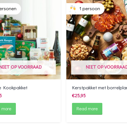
ersonen
1 persoon
NIET OP VOORRAAD
NIET OP VOORRAA
e Kookpakket
Kerstpakket met borrelpla
5
€
25,95
 more
Read more