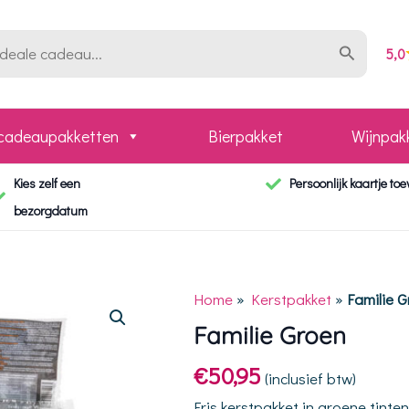
5,0
 cadeaupakketten
Bierpakket
Wijnpak
Kies zelf een
Persoonlijk kaartje to
bezorgdatum
Home
»
Kerstpakket
»
Familie 
Familie Groen
€
50,95
(inclusief btw)
Fris kerstpakket in groene tinten