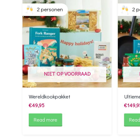
2 personen
2 p
NIET OP VOORRAAD
Wereldkookpakket
Ultiem
€
49,95
€
149,9
Read more
Read