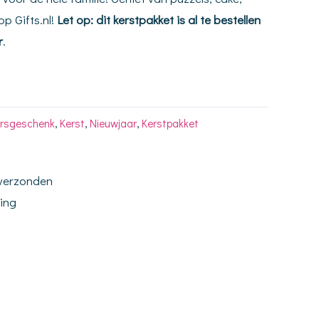
op Gifts.nl!
Let op: dit kerstpakket is al te bestellen
r
.
arsgeschenk
,
Kerst
,
Nieuwjaar
,
Kerstpakket
 verzonden
ding