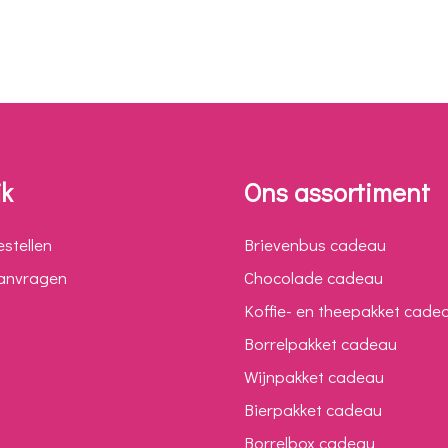
jk
Ons assortiment
estellen
Brievenbus cadeau
aanvragen
Chocolade cadeau
Koffie- en theepakket cade
Borrelpakket cadeau
Wijnpakket cadeau
Bierpakket cadeau
Borrelbox cadeau