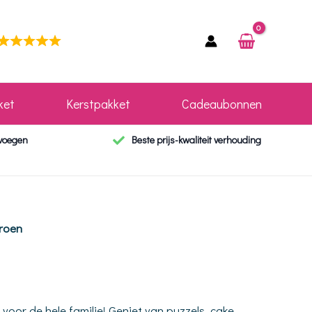
ket
Kerstpakket
Cadeaubonnen
evoegen
Beste prijs-kwaliteit verhouding
Groen
 voor de hele familie! Geniet van puzzels, cake,