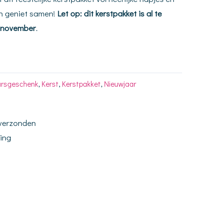
en geniet samen!
Let op: dit kerstpakket is al te
2 november
.
arsgeschenk
,
Kerst
,
Kerstpakket
,
Nieuwjaar
 verzonden
ding