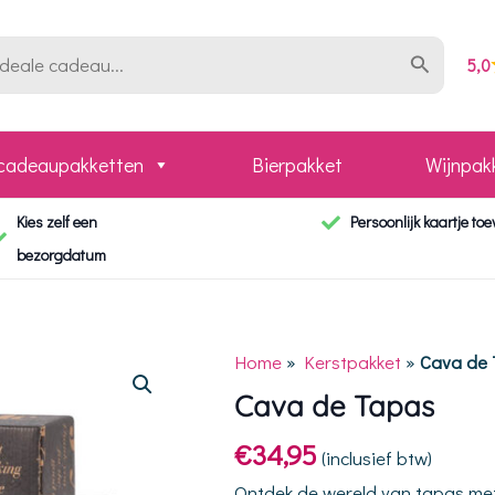
5,0
 cadeaupakketten
Bierpakket
Wijnpak
Kies zelf een
Persoonlijk kaartje to
bezorgdatum
Home
»
Kerstpakket
»
Cava de
Cava de Tapas
€
34,95
(inclusief btw)
Ontdek de wereld van tapas met d