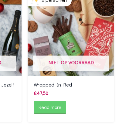
D
NIET OP VOORRAAD
Jezelf
Wrapped In Red
€
47,50
Read more