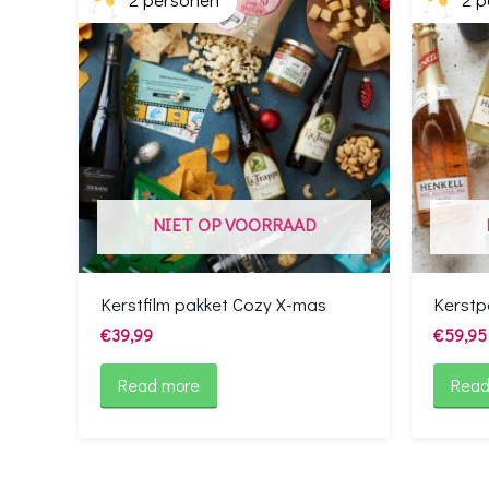
NIET OP VOORRAAD
Kerstfilm pakket Cozy X-mas
Kerstp
€
39,99
€
59,95
Read more
Read