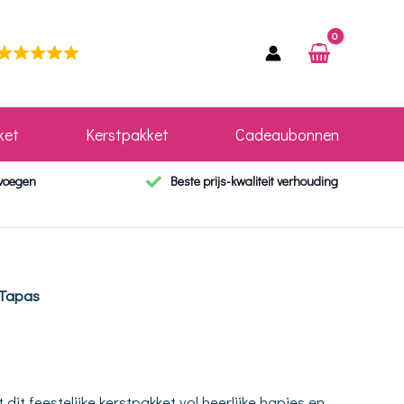
ket
Kerstpakket
Cadeaubonnen
evoegen
Beste prijs-kwaliteit verhouding
 Tapas
it feestelijke kerstpakket vol heerlijke hapjes en